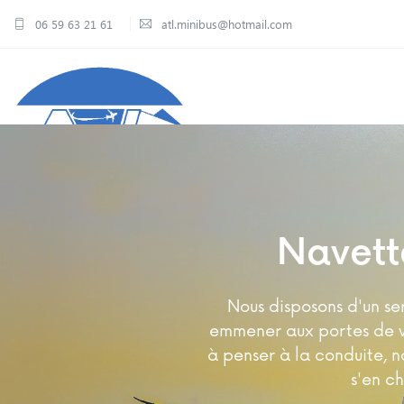
06 59 63 21 61
atl.minibus@hotmail.com
Location de minibus 
Navett
sans chauffeur
Nous disposons d'un se
emmener aux portes de vo
Nous vous accompagnons dans vo
Nos équipes p
à penser à la conduite, n
déplacements sur des longues ou co
s'en c
de la régio