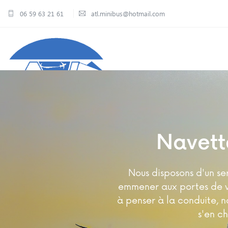
06 59 63 21 61
atl.minibus@hotmail.com
Location de minibus 
Navett
sans chauffeur
Nous disposons d'un se
emmener aux portes de vo
Nous vous accompagnons dans vo
Nos équipes p
à penser à la conduite, n
déplacements sur des longues ou co
s'en c
de la régio