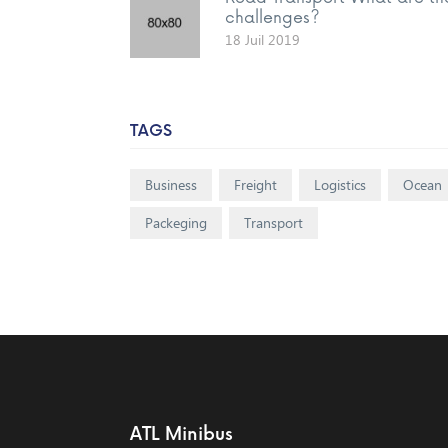
challenges?
18 Juil 2019
TAGS
Business
Freight
Logistics
Ocean
Packeging
Transport
ATL Minibus