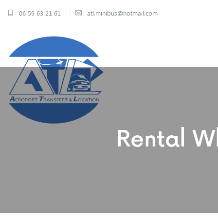
06 59 63 21 61
atl.minibus@hotmail.com
Rental Wh