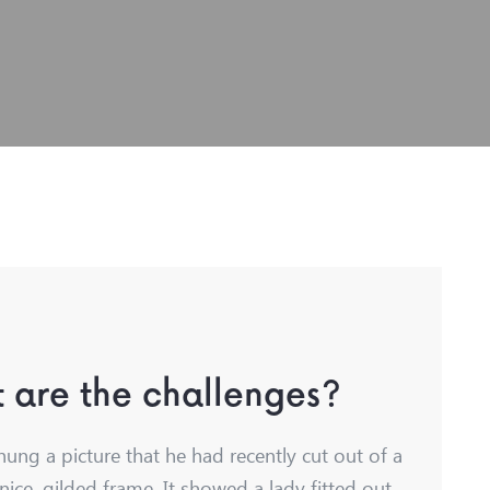
 are the challenges?
hung a picture that he had recently cut out of a
nice, gilded frame. It showed a lady fitted out