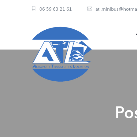
06 59 63 21 61
atl.minibus@hotma
Po