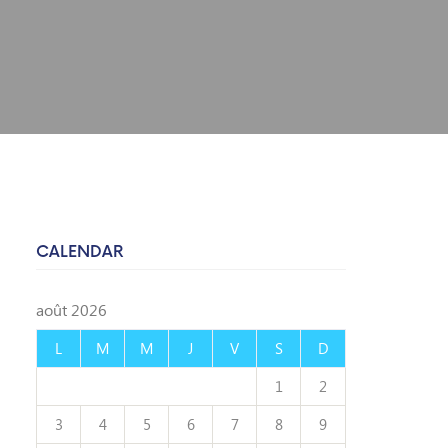
CALENDAR
août 2026
L
M
M
J
V
S
D
1
2
3
4
5
6
7
8
9