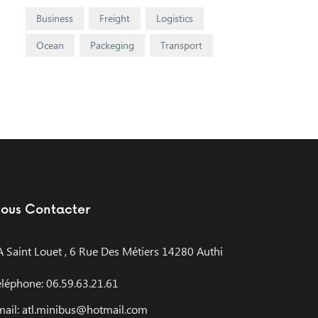
Business
Freight
Logistics
Ocean
Packeging
Transport
ous Contacter
A Saint Louet , 6 Rue Des Métiers 14280 Authi
éléphone: 06.59.63.21.61
mail: atl.minibus@hotmail.com