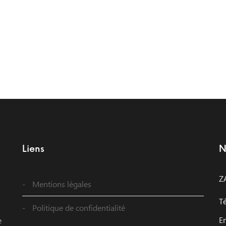
Liens
N
Z
Mentions légales
T
Politique de confidentialité
E
e