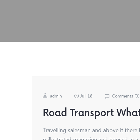
admin
Juil 18
Comments (
0
)
Road Transport What
Travelling salesman and above it there 
n illustrated magazine and housed in a 